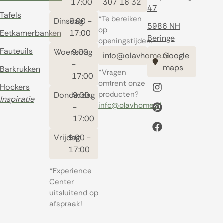
17:00
307 16 32
47
Tafels
*Te bereiken
Dinsdag
9:00 -
5986 NH
op
Eetkamerbanken
17:00
Beringe
openingstijden.
Fauteuils
Woensdag
9:00
info@olavhome.nl
Google
-
maps
Barkrukken
*Vragen
17:00
omtrent onze
Hockers
producten?
Donderdag
9:00
Inspiratie
info@olavhome.nl
-
17:00
Vrijdag
9:00 -
17:00
*Experience
Center
uitsluitend op
afspraak!