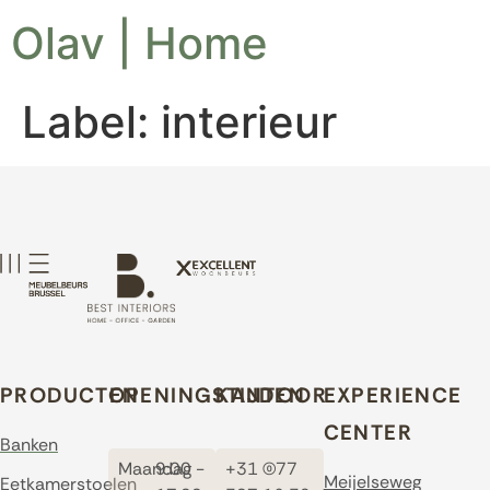
Olav | Home
Label:
interieur
PRODUCTEN
OPENINGSTIJDEN
KANTOOR
EXPERIENCE
CENTER
Banken
Maandag
9:00 -
+31 (0)77
Meijelseweg
Eetkamerstoelen