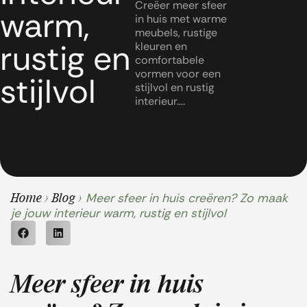
Creëer meer sfeer
warm,
in huis met warme
meubels, rustige
rustig en
kleuren en
comfortabele
vormen voor een
stijlvol
stijlvol en rustig
interieur….
Meer sfeer in huis creëren? Zo maak
Home
>
Blog
>
je jouw interieur warm, rustig en stijlvol
Meer sfeer in huis