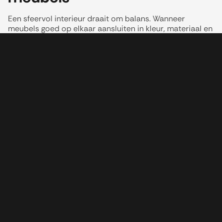
Een sfeervol interieur draait om balans. Wanneer
meubels goed op elkaar aansluiten in kleur, materiaal en
vorm ontstaat er vanzelf meer rust in huis. Door bewust
te kiezen voor meubels die warmte en comfort
uitstralen creëer je eenvoudig een rustig interieur met
een luxe uitstraling.
Vooral meubels in zachte kleuren en comfortabele
stoffen dragen bij aan een interieur dat tijdloos en
sfeervol aanvoelt.
Maak van jouw huis een
sfeervolle plek
Met de juiste meubels creëer je eenvoudig een interieur
dat warm, stijlvol en tijdloos aanvoelt. Door te kiezen
voor zachte materialen, rustige kleuren en comfortabele
vormen maak je van iedere ruimte een plek waar je echt
kunt ontspannen.