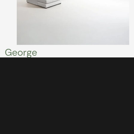
George
Categorie:
Banken
Tags:
Luxury Living
De George bank onderscheidt zich door zijn stijlvolle
design en veelzijdige mogelijkheden. Dit flexibele model
combineert comfort met functionaliteit en biedt meer
dan alleen een fijne zitervaring. Dankzij het moderne
ontwerp en de slimme indeling past de George bank
perfect binnen uiteenlopende woonstijlen. Een elegante
en comfortabele bank die sfeer en gebruiksgemak
samenbrengt in iedere woonruimte.
Bekijk product