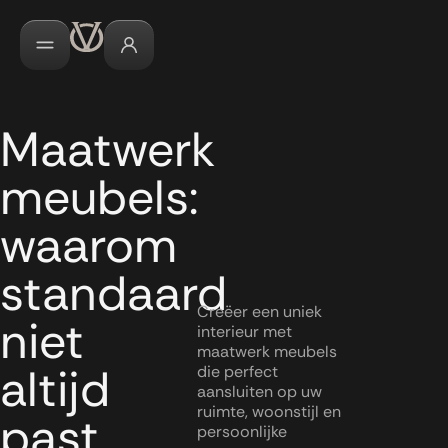
Maatwerk
meubels:
waarom
standaard
Creëer een uniek
niet
interieur met
maatwerk meubels
altijd
die perfect
aansluiten op uw
ruimte, woonstijl en
past
persoonlijke