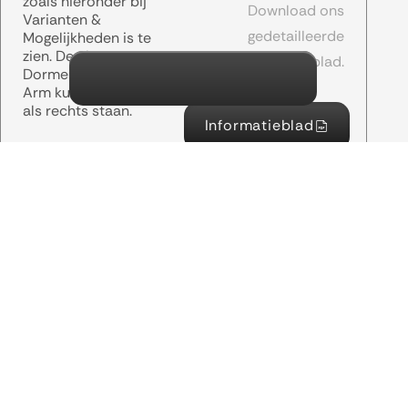
zoals hieronder bij
Download ons
Varianten &
gedetailleerde
Mogelijkheden is te
zien. De elementen
informatieblad.
Dormeuse, Hoek en
Arm kunnen zowel links
als rechts staan.
Informatieblad
George kan gestoffeerd
worden in alle mogelijke
stoffen.
Maak een keuze
De poten van George
zijn beschikbaar in de
volgende kleuren: