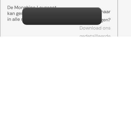
De Monchino Loveseat
Op zoek naar
kan gestoffeerd worden
in alle mogelijke stoffen.
afmetingen?
Download ons
gedetailleerde
informatieblad.
Maak een keuze
Informatieblad
Gerelateerde producten
die je misschien
interessant
vindt.