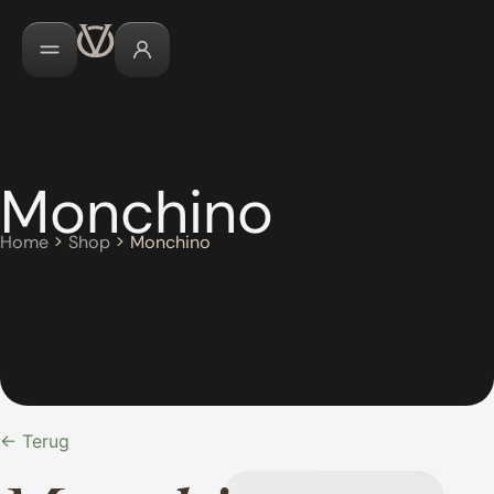
Monchino
Home
>
Shop
>
Monchino
← Terug