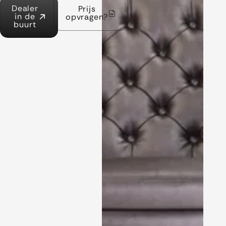
Dealer
Prijs
in de
opvragen?
buurt