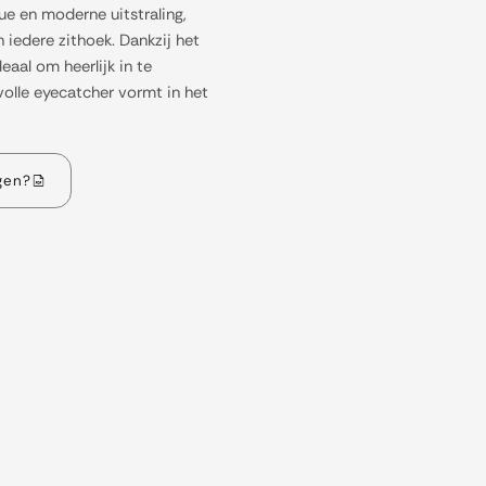
e en moderne uitstraling,
 iedere zithoek. Dankzij het
eaal om heerlijk in te
jlvolle eyecatcher vormt in het
gen?