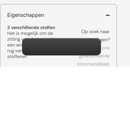
Eigenschappen
2 verschillende stoffen
Op zoek naar
Het is mogelijk om de
zitting van de fauteuil in
afmetingen?
een andere stof dan de
Download ons
rug van de fauteuil te
gedetailleerde
stofferen
informatieblad.
De Levy fauteuil heeft
een standaard
draaivoet
Informatieblad
Maak een keuze
Gerelateerde producten