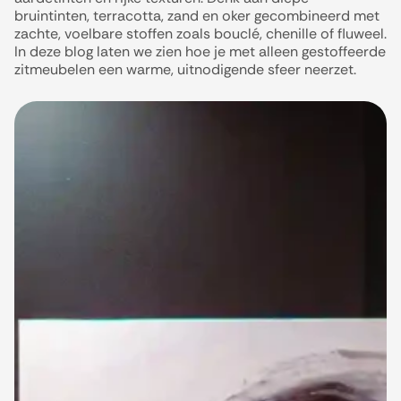
bruintinten, terracotta, zand en oker gecombineerd met
zachte, voelbare stoffen zoals bouclé, chenille of fluweel.
In deze blog laten we zien hoe je met alleen gestoffeerde
zitmeubelen een warme, uitnodigende sfeer neerzet.