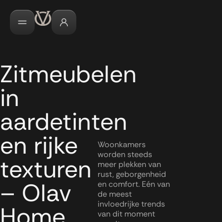
Zitmeubelen
in
aardetinten
en rijke
Woonkamers
worden steeds
texturen
meer plekken van
rust, geborgenheid
– Olav
en comfort. Eén van
de meest
invloedrijke trends
Home
van dit moment