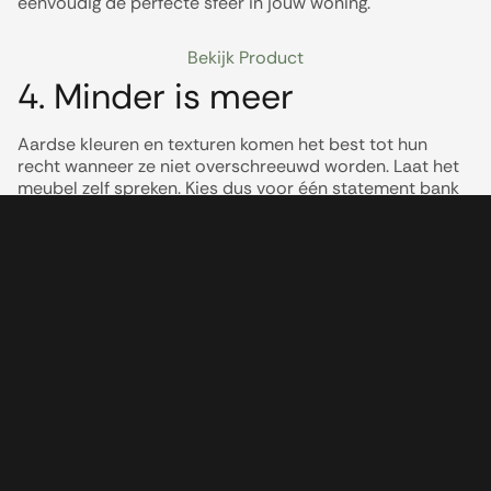
eenvoudig de perfecte sfeer in jouw woning.
Bekijk Product
4. Minder is meer
Aardse kleuren en texturen komen het best tot hun
recht wanneer ze niet overschreeuwd worden. Laat het
meubel zelf spreken. Kies dus voor één statement bank
of fauteuil en bouw er subtiel omheen met
accessoires
in dezelfde tinten.
Tot slot
Met warme tinten en rijke stoffen maak je van je huis een
plek waar je tot rust komt. Bij Olav Home vind je
gestoffeerde zitmeubelen die precies dat gevoel weten
te vangen, stijlvol, comfortabel en tijdloos.
Trends
,
Woontrends