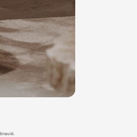
inavië.