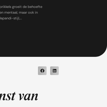
 prikkels groeit de behoefte
leen mentaal, maar ook in
Japandi-stijl,…
nst van