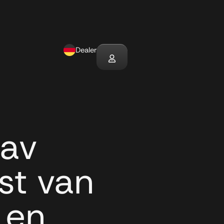
Dealer
lav
st van
 en