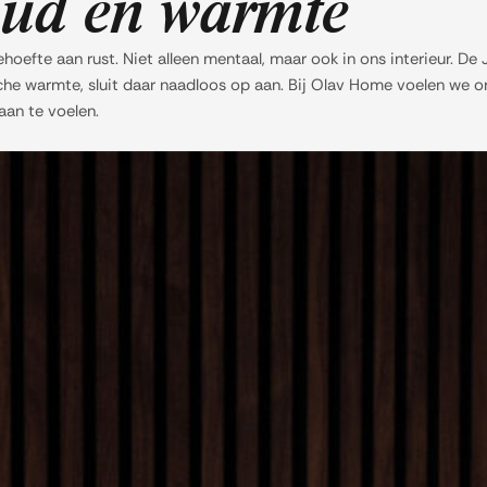
voud en warmte
ehoefte aan rust. Niet alleen mentaal, maar ook in ons interieur. De 
e warmte, sluit daar naadloos op aan. Bij Olav Home voelen we ons
aan te voelen.