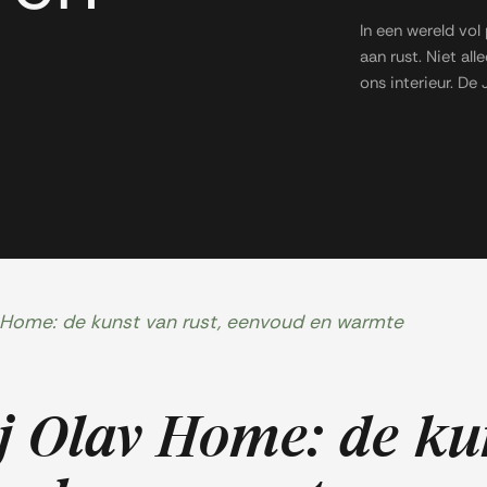
In een wereld vol
aan rust. Niet al
ons interieur. De 
v Home: de kunst van rust, eenvoud en warmte
j Olav Home: de ku