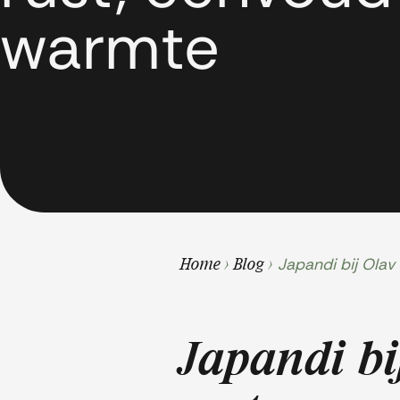
warmte
Japandi bij Ola
Home
>
Blog
>
Japandi bi