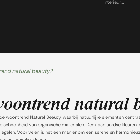
interieur….
rend natural beauty?
woontrend natural 
de woontrend Natural Beauty, waarbij natuurlijke elementen centraal
de schoonheid van organische materialen. Denk aan aardse kleuren,
egelen. Voor velen is het een manier om een serene en harmonieuz
an het dagelijks leven.