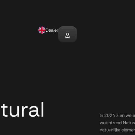
Dealer
tural
In 2024 zien we e
woontrend Natura
natuurlijke eleme