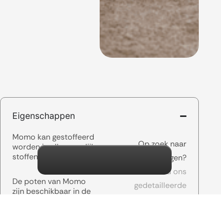
Eigenschappen
Momo kan gestoffeerd
Op zoek naar
worden in alle mogelijke
stoffen.
afmetingen?
Download ons
De poten van Momo
gedetailleerde
zijn beschikbaar in de
informatieblad.
volgende kleuren: