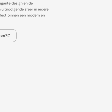
egante design en de
uitnodigende sfeer in iedere
erfect binnen een modern en
gen?