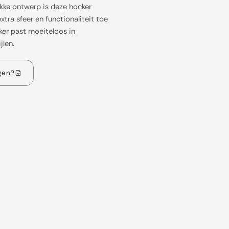
akke ontwerp is deze hocker
tra sfeer en functionaliteit toe
ker past moeiteloos in
jlen.
gen?