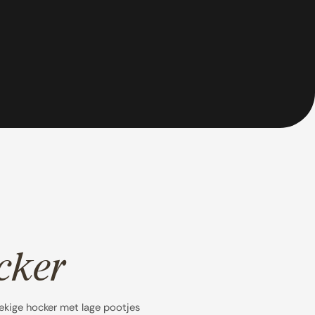
cker
oekige hocker met lage pootjes