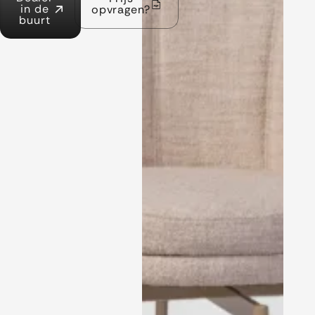
in de
opvragen?
buurt