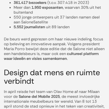
361.417 bezoekers
(t.o.v. 307.418 in 2023)
Meer dan
1.950 exposanten
, waarvan 30% uit het
buitenland
550 jonge ontwerpers uit 37 landen namen deel
aan SaloneSatellite
5.552 journalisten
uit 89 landen
De beurs werd geprezen om haar nieuwe indeling, focus
op beleving en innovatieve aanpak. Volgens president
Maria Porro bewijst deze editie dat de Salone niet alleen
een handelsbeurs is, maar ook een
cultureel platform
waar ideeën en visies samenkomen
.
Design dat mens en ruimte
verbindt
In april reisde het team van Olav Home af naar Milaan
voor de
Salone del Mobile 2025
, de meest invloedrijke
internationale meubelbeurs ter wereld. Van 8 tot 13
april stond de stad opnieuw in het teken van creativiteit,