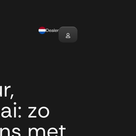
Dealer
r,
ai: zo
ans met