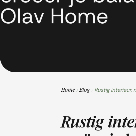
Olav Home
Rustig interieur
Home
>
Blog
>
Rustig int