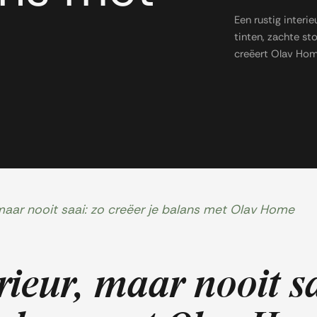
Een rustig interi
tinten, zachte sto
creëert Olav Home
, maar nooit saai: zo creëer je balans met Olav Home
erieur, maar nooit s