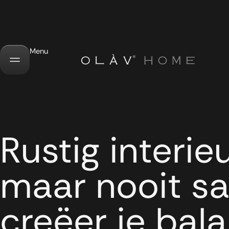
Menu
Rustig interieu
maar nooit sa
creëer je bal